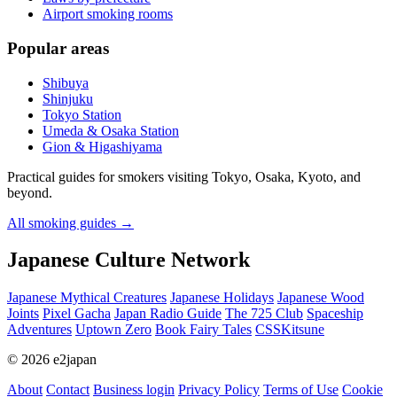
Airport smoking rooms
Popular areas
Shibuya
Shinjuku
Tokyo Station
Umeda & Osaka Station
Gion & Higashiyama
Practical guides for smokers visiting Tokyo, Osaka, Kyoto, and
beyond.
All smoking guides
→
Japanese Culture Network
Japanese Mythical Creatures
Japanese Holidays
Japanese Wood
Joints
Pixel Gacha
Japan Radio Guide
The 725 Club
Spaceship
Adventures
Uptown Zero
Book Fairy Tales
CSSKitsune
© 2026 e2japan
About
Contact
Business login
Privacy Policy
Terms of Use
Cookie