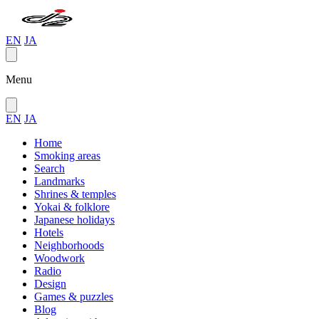
EN
JA
Menu
EN
JA
Home
Smoking areas
Search
Landmarks
Shrines & temples
Yokai & folklore
Japanese holidays
Hotels
Neighborhoods
Woodwork
Radio
Design
Games & puzzles
Blog