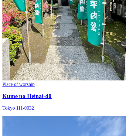
Place of worship
Kume no Heinai-dō
Tokyo 111-0032