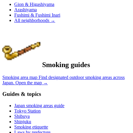
Gion & Higashiyama
Arashiyama
Fushimi & Fushimi Inari
All neighborhoods
→
Smoking guides
Smoking area map
Find designated outdoor smoking areas across
Japan.
Open the map
→
Guides & topics
Japan smoking areas guide
Tokyo Station
Shibuya
Shinjuku
Smoking etiquette
Laws by prefecture