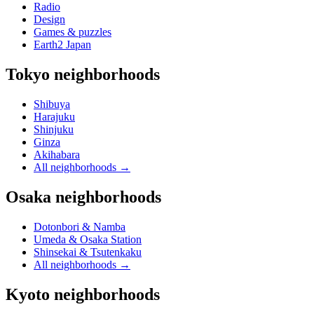
Radio
Design
Games & puzzles
Earth2 Japan
Tokyo neighborhoods
Shibuya
Harajuku
Shinjuku
Ginza
Akihabara
All neighborhoods
→
Osaka neighborhoods
Dotonbori & Namba
Umeda & Osaka Station
Shinsekai & Tsutenkaku
All neighborhoods
→
Kyoto neighborhoods