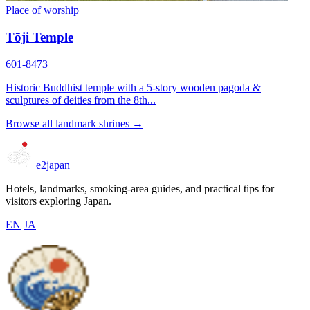
Place of worship
Tōji Temple
601-8473
Historic Buddhist temple with a 5-story wooden pagoda &
sculptures of deities from the 8th...
Browse all landmark shrines →
e2japan
Hotels, landmarks, smoking-area guides, and practical tips for
visitors exploring Japan.
EN
JA